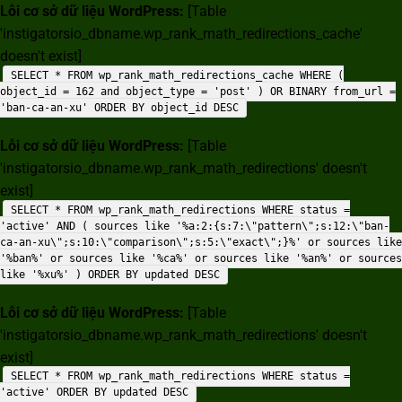
Lỗi cơ sở dữ liệu WordPress:
[Table
'instigatorsio_dbname.wp_rank_math_redirections_cache'
doesn't exist]
SELECT * FROM wp_rank_math_redirections_cache WHERE (
object_id = 162 and object_type = 'post' ) OR BINARY from_url =
'ban-ca-an-xu' ORDER BY object_id DESC
Lỗi cơ sở dữ liệu WordPress:
[Table
'instigatorsio_dbname.wp_rank_math_redirections' doesn't
exist]
SELECT * FROM wp_rank_math_redirections WHERE status =
'active' AND ( sources like '%a:2:{s:7:\"pattern\";s:12:\"ban-
ca-an-xu\";s:10:\"comparison\";s:5:\"exact\";}%' or sources like
'%ban%' or sources like '%ca%' or sources like '%an%' or sources
like '%xu%' ) ORDER BY updated DESC
Lỗi cơ sở dữ liệu WordPress:
[Table
'instigatorsio_dbname.wp_rank_math_redirections' doesn't
exist]
SELECT * FROM wp_rank_math_redirections WHERE status =
'active' ORDER BY updated DESC