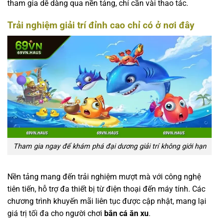
tham gia dễ dàng qua nền tảng, chỉ cần vài thao tác.
Trải nghiệm giải trí đỉnh cao chỉ có ở nơi đây
Tham gia ngay để khám phá đại dương giải trí không giới hạn
Nền tảng mang đến trải nghiệm mượt mà với công nghệ
tiên tiến, hỗ trợ đa thiết bị từ điện thoại đến máy tính. Các
chương trình khuyến mãi liên tục được cập nhật, mang lại
giá trị tối đa cho người chơi
bắn cá ăn xu
.