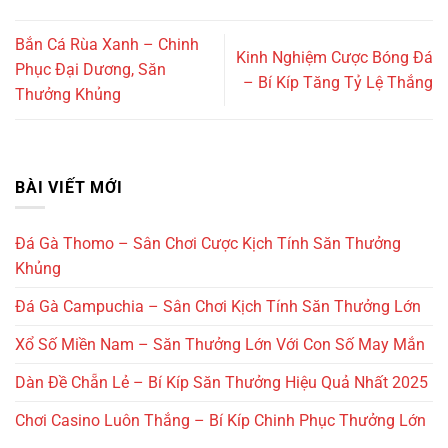
Bắn Cá Rùa Xanh – Chinh
Kinh Nghiệm Cược Bóng Đá
Phục Đại Dương, Săn
– Bí Kíp Tăng Tỷ Lệ Thắng
Thưởng Khủng
BÀI VIẾT MỚI
Đá Gà Thomo – Sân Chơi Cược Kịch Tính Săn Thưởng
Khủng
Đá Gà Campuchia – Sân Chơi Kịch Tính Săn Thưởng Lớn
Xổ Số Miền Nam – Săn Thưởng Lớn Với Con Số May Mắn
Dàn Đề Chẵn Lẻ – Bí Kíp Săn Thưởng Hiệu Quả Nhất 2025
Chơi Casino Luôn Thắng – Bí Kíp Chinh Phục Thưởng Lớn