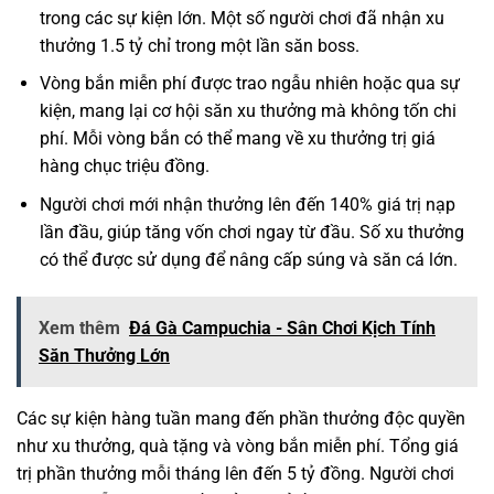
trong các sự kiện lớn. Một số người chơi đã nhận xu
thưởng 1.5 tỷ chỉ trong một lần săn boss.
Vòng bắn miễn phí được trao ngẫu nhiên hoặc qua sự
kiện, mang lại cơ hội săn xu thưởng mà không tốn chi
phí. Mỗi vòng bắn có thể mang về xu thưởng trị giá
hàng chục triệu đồng.
Người chơi mới nhận thưởng lên đến 140% giá trị nạp
lần đầu, giúp tăng vốn chơi ngay từ đầu. Số xu thưởng
có thể được sử dụng để nâng cấp súng và săn cá lớn.
Xem thêm
Đá Gà Campuchia - Sân Chơi Kịch Tính
Săn Thưởng Lớn
Các sự kiện hàng tuần mang đến phần thưởng độc quyền
như xu thưởng, quà tặng và vòng bắn miễn phí. Tổng giá
trị phần thưởng mỗi tháng lên đến 5 tỷ đồng. Người chơi