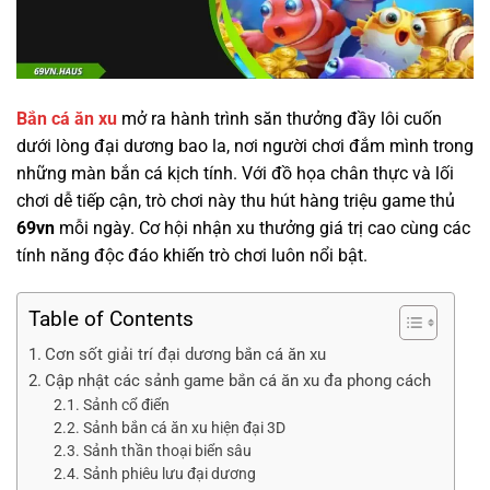
Bắn cá ăn xu
mở ra hành trình săn thưởng đầy lôi cuốn
dưới lòng đại dương bao la, nơi người chơi đắm mình trong
những màn bắn cá kịch tính. Với đồ họa chân thực và lối
chơi dễ tiếp cận, trò chơi này thu hút hàng triệu game thủ
69vn
mỗi ngày. Cơ hội nhận xu thưởng giá trị cao cùng các
tính năng độc đáo khiến trò chơi luôn nổi bật.
Table of Contents
Cơn sốt giải trí đại dương bắn cá ăn xu
Cập nhật các sảnh game bắn cá ăn xu đa phong cách
Sảnh cổ điển
Sảnh bắn cá ăn xu hiện đại 3D
Sảnh thần thoại biển sâu
Sảnh phiêu lưu đại dương